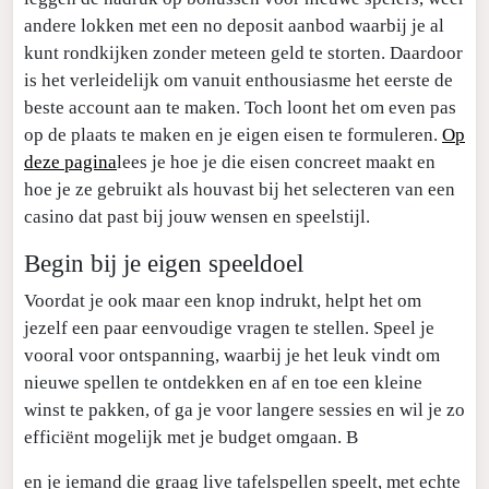
andere lokken met een no deposit aanbod waarbij je al
kunt rondkijken zonder meteen geld te storten. Daardoor
is het verleidelijk om vanuit enthousiasme het eerste de
beste account aan te maken. Toch loont het om even pas
op de plaats te maken en je eigen eisen te formuleren.
Op
deze pagina
lees je hoe je die eisen concreet maakt en
hoe je ze gebruikt als houvast bij het selecteren van een
casino dat past bij jouw wensen en speelstijl.
Begin bij je eigen speeldoel
Voordat je ook maar een knop indrukt, helpt het om
jezelf een paar eenvoudige vragen te stellen. Speel je
vooral voor ontspanning, waarbij je het leuk vindt om
nieuwe spellen te ontdekken en af en toe een kleine
winst te pakken, of ga je voor langere sessies en wil je zo
efficiënt mogelijk met je budget omgaan. B
en je iemand die graag live tafelspellen speelt, met echte