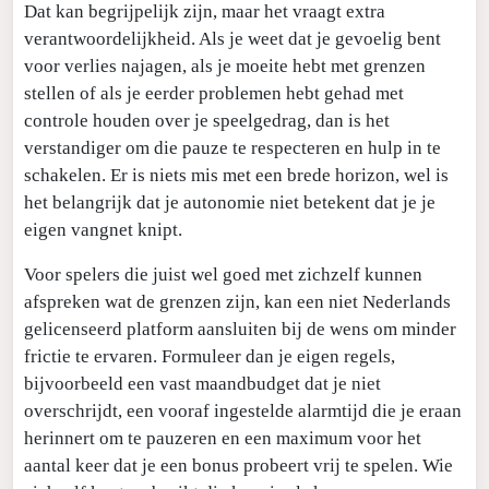
Dat kan begrijpelijk zijn, maar het vraagt extra
verantwoordelijkheid. Als je weet dat je gevoelig bent
voor verlies najagen, als je moeite hebt met grenzen
stellen of als je eerder problemen hebt gehad met
controle houden over je speelgedrag, dan is het
verstandiger om die pauze te respecteren en hulp in te
schakelen. Er is niets mis met een brede horizon, wel is
het belangrijk dat je autonomie niet betekent dat je je
eigen vangnet knipt.
Voor spelers die juist wel goed met zichzelf kunnen
afspreken wat de grenzen zijn, kan een niet Nederlands
gelicenseerd platform aansluiten bij de wens om minder
frictie te ervaren. Formuleer dan je eigen regels,
bijvoorbeeld een vast maandbudget dat je niet
overschrijdt, een vooraf ingestelde alarmtijd die je eraan
herinnert om te pauzeren en een maximum voor het
aantal keer dat je een bonus probeert vrij te spelen. Wie