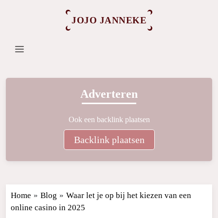
JOJO JANNEKE
Adverteren
Ook een backlink plaatsen
Backlink plaatsen
Home
»
Blog
»
Waar let je op bij het kiezen van een
online casino in 2025