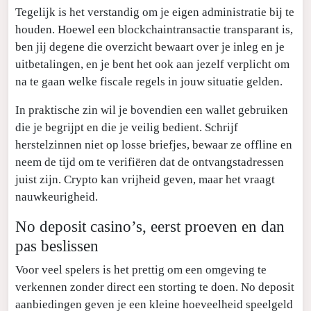
Tegelijk is het verstandig om je eigen administratie bij te
houden. Hoewel een blockchaintransactie transparant is,
ben jij degene die overzicht bewaart over je inleg en je
uitbetalingen, en je bent het ook aan jezelf verplicht om
na te gaan welke fiscale regels in jouw situatie gelden.
In praktische zin wil je bovendien een wallet gebruiken
die je begrijpt en die je veilig bedient. Schrijf
herstelzinnen niet op losse briefjes, bewaar ze offline en
neem de tijd om te verifiëren dat de ontvangstadressen
juist zijn. Crypto kan vrijheid geven, maar het vraagt
nauwkeurigheid.
No deposit casino’s, eerst proeven en dan
pas beslissen
Voor veel spelers is het prettig om een omgeving te
verkennen zonder direct een storting te doen. No deposit
aanbiedingen geven je een kleine hoeveelheid speelgeld