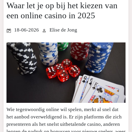
Waar let je op bij het kiezen van
een online casino in 2025
18-06-2026
Elise de Jong
Wie tegenwoordig online wil spelen, merkt al snel dat
het aanbod overweldigend is. Er zijn platforms die zich
presenteren als het snelst uitbetalende casino, anderen
leggen de nadruk op bonussen voor nieuwe spelers, weer