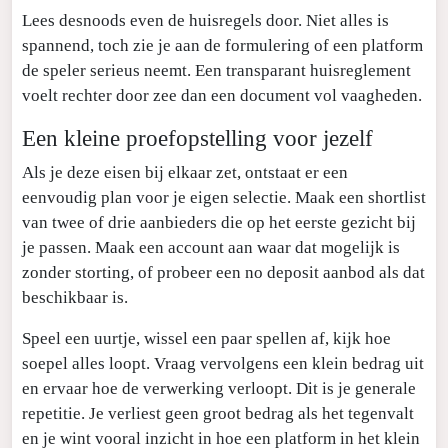
Lees desnoods even de huisregels door. Niet alles is
spannend, toch zie je aan de formulering of een platform
de speler serieus neemt. Een transparant huisreglement
voelt rechter door zee dan een document vol vaagheden.
Een kleine proefopstelling voor jezelf
Als je deze eisen bij elkaar zet, ontstaat er een
eenvoudig plan voor je eigen selectie. Maak een shortlist
van twee of drie aanbieders die op het eerste gezicht bij
je passen. Maak een account aan waar dat mogelijk is
zonder storting, of probeer een no deposit aanbod als dat
beschikbaar is.
Speel een uurtje, wissel een paar spellen af, kijk hoe
soepel alles loopt. Vraag vervolgens een klein bedrag uit
en ervaar hoe de verwerking verloopt. Dit is je generale
repetitie. Je verliest geen groot bedrag als het tegenvalt
en je wint vooral inzicht in hoe een platform in het klein