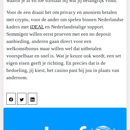
waarin je af en toe stilstaat bij wat jij belangrijk vindt.
Voor de een draait het om privacy en anoniem betalen
met crypto, voor de ander om spelen binnen Nederlandse
kaders met
iDEAL
en Nederlandstalige support.
Sommigen willen eerst proeven met een no deposit
aanbieding, anderen gaan direct voor een
welkomstbonus maar willen wel dat uitbetalen
voorspelbaar en snel is. Wat je keuze ook wordt, een set
eigen eisen geeft je richting. En precies dat is de
bedoeling, jij kiest, het casino past bij jou in plaats van
andersom.