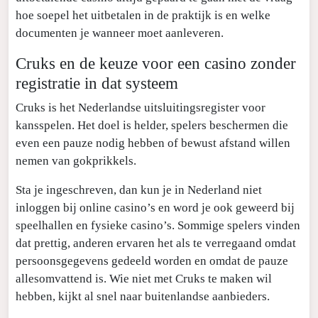
hoe soepel het uitbetalen in de praktijk is en welke
documenten je wanneer moet aanleveren.
Cruks en de keuze voor een casino zonder
registratie in dat systeem
Cruks is het Nederlandse uitsluitingsregister voor
kansspelen. Het doel is helder, spelers beschermen die
even een pauze nodig hebben of bewust afstand willen
nemen van gokprikkels.
Sta je ingeschreven, dan kun je in Nederland niet
inloggen bij online casino’s en word je ook geweerd bij
speelhallen en fysieke casino’s. Sommige spelers vinden
dat prettig, anderen ervaren het als te verregaand omdat
persoonsgegevens gedeeld worden en omdat de pauze
allesomvattend is. Wie niet met Cruks te maken wil
hebben, kijkt al snel naar buitenlandse aanbieders.