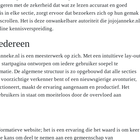
geren met de zekerheid dat wat ze lezen accuraat en goed
 is in elke sectie, zorgt ervoor dat bezoekers zich op hun gemak
 scrollen. Het is deze onwankelbare autoriteit die jojojanneke.nl
line kennisverspreiding.
Iedereen
nneke.nl is een meesterwerk op zich. Met een intuïtieve lay-ou
 startpagina ontworpen om iedere gebruiker soepel te
matie. De algemene structuur is zo opgebouwd dat alle secties
 voorzichtige verkenner bent of een nieuwsgierige avonturier,
nctioneert, maakt de ervaring aangenaam en productief. Het
gebruikers in staat om moeiteloos door de overvloed aan
formatieve website; het is een ervaring die het waard is om keer
t de kans om deel te nemen aan een gemeenschap van